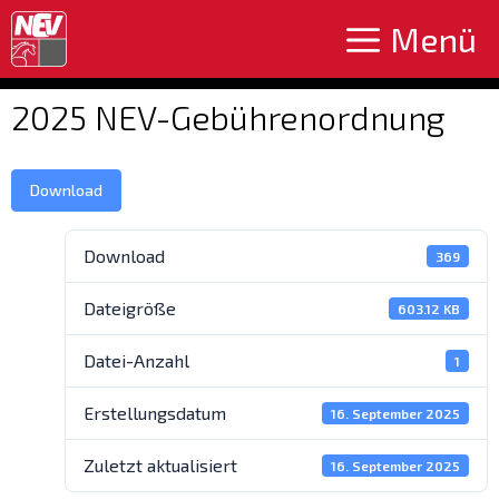
Zum
Menü
Inhalt
springen
2025 NEV-Gebührenordnung
Download
Download
369
Dateigröße
603.12 KB
Datei-Anzahl
1
Erstellungsdatum
16. September 2025
Zuletzt aktualisiert
16. September 2025