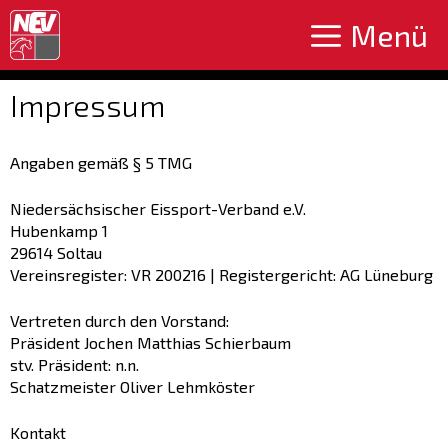
Zum
Menü
Inhalt
springen
Impressum
Angaben gemäß § 5 TMG
Niedersächsischer Eissport-Verband e.V.
Hubenkamp 1
29614 Soltau
Vereinsregister: VR 200216 | Registergericht: AG Lüneburg
Vertreten durch den Vorstand:
Präsident Jochen Matthias Schierbaum
stv. Präsident: n.n.
Schatzmeister Oliver Lehmköster
Kontakt