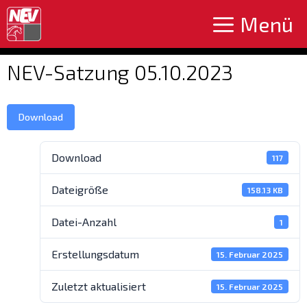
Zum
Menü
Inhalt
springen
NEV-Satzung 05.10.2023
Download
Download
117
Dateigröße
158.13 KB
Datei-Anzahl
1
Erstellungsdatum
15. Februar 2025
Zuletzt aktualisiert
15. Februar 2025